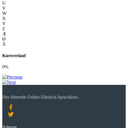
U
V
W
X
Y
Z
Æ
Ø
Å
Kursverlauf
0%
Der führende Online-Dänisch-Sprachkurs.
Adresse