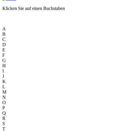
Klicken Sie auf einen Buchstaben
A
B
C
D
E
F
G
H
I
J
K
L
M
N
O
P
Q
R
S
T