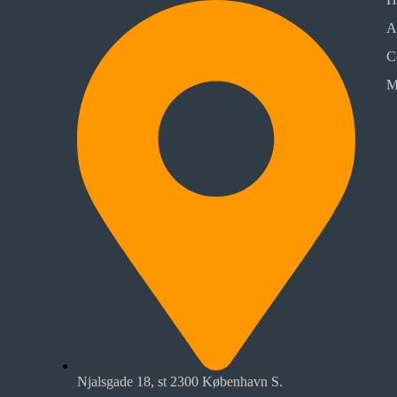
A
C
M
Njalsgade 18, st 2300 København S.