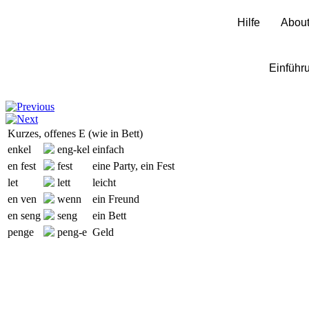
SpeakDanish
Hilfe
Abou
Aussprache
Einführ
Alphabet E
Kurzes, offenes E (wie in Bett)
enkel
eng
-kel
einfach
en fest
fest
eine Party, ein Fest
let
lett
leicht
en ven
wenn
ein Freund
en seng
seng
ein Bett
penge
peng
-e
Geld