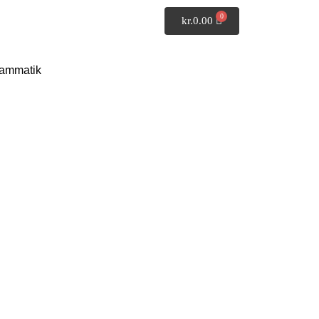
kr.
0.00
ammatik