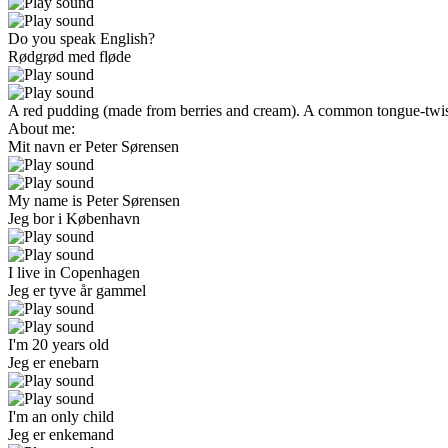
Do you speak English?
Rødgrød med fløde
A red pudding (made from berries and cream). A common tongue-twiste
About me:
Mit navn
er Peter Sørensen
My name is Peter Sørensen
Jeg bor i København
I live in Copenhagen
Jeg er tyve
år
gammel
I'm 20 years old
Jeg er
enebarn
I'm an only child
Jeg er enkemand