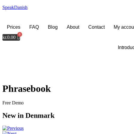
SpeakDanish
Prices
FAQ
Blog
About
Contact
My accou
kr.
0.00
Introdu
Phrasebook
Free Demo
New in Denmark