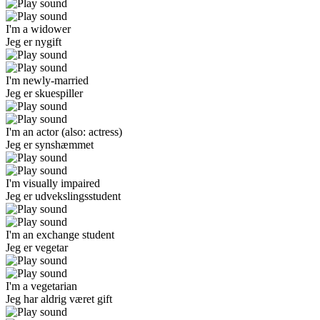
I'm a widower
Jeg er nygift
I'm newly-married
Jeg er skuespiller
I'm an actor
(also: actress)
Jeg er synshæmmet
I'm visually impaired
Jeg er udvekslingsstudent
I'm an exchange student
Jeg er vegetar
I'm a vegetarian
Jeg har aldrig været gift