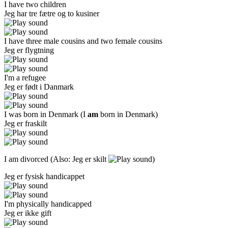
I have two children
Jeg har tre fætre og to kusiner
I have three male cousins and two female cousins
Jeg er flygtning
I'm a refugee
Jeg er født i Danmark
I was born in Denmark
(I
am
born in Denmark)
Jeg er fraskilt
I am divorced (Also:
Jeg er skilt
)
Jeg er fysisk handicappet
I'm physically handicapped
Jeg er ikke gift