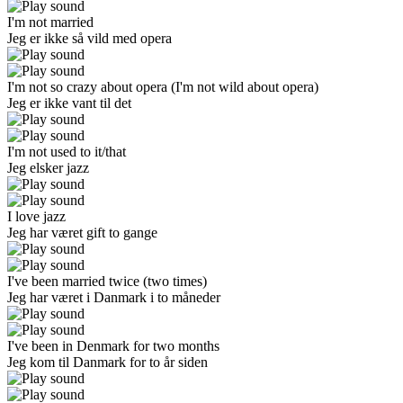
I'm not married
Jeg er ikke så vild med opera
I'm not so crazy about opera
(I'm not wild about opera)
Jeg er ikke vant til det
I'm not used to it/that
Jeg elsker jazz
I love jazz
Jeg har været gift to gange
I've been married twice
(two times)
Jeg har været i Danmark i to måneder
I've been in Denmark for two months
Jeg kom til Danmark for to
år
siden